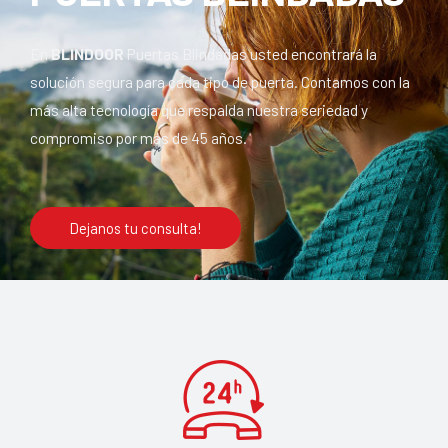
En
BLINDOOR
Puertas Blindadas usted encontrará la
solución segura para cada tipo de puerta. Contamos con la
más alta tecnología que respalda nuestra seriedad y
compromiso por más de 45 años.
Dejanos tu consulta!